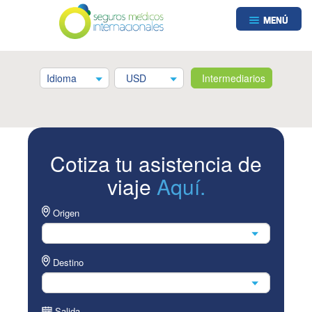
MENÚ
Idioma
USD
Intermediarios
Tarjeta
Cotiza tu asistencia de
de
viaje
Aquí.
Asistencia
Médica
Origen
Internacional
Destino
Salida